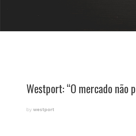
Westport: “O mercado não p
by
westport