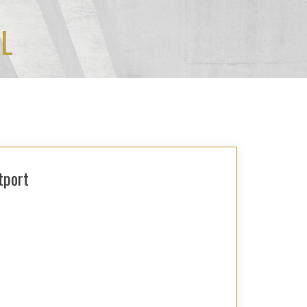
L
tport